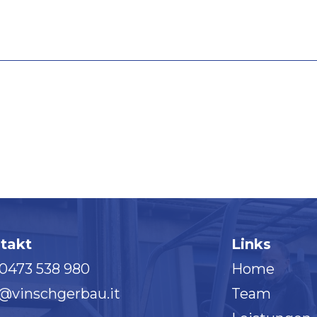
takt
Links
 0473 538 980
Home
o@vinschgerbau.it
Team